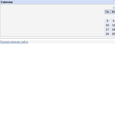
Calendar
«
Пн
Вт
3
4
10
11
17
18
24
25
Полная версия сайта