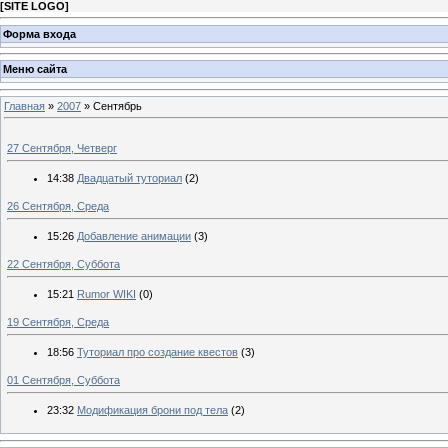
[
SITE LOGO
]
Форма входа
Меню сайта
Главная
»
2007
»
Сентябрь
27 Сентября, Четверг
14:38
Двадцатый туториал
(2)
26 Сентября, Среда
15:26
Добавление анимации
(3)
22 Сентября, Суббота
15:21
Rumor WIKI
(0)
19 Сентября, Среда
18:56
Туториал про создание квестов
(3)
01 Сентября, Суббота
23:32
Модификация брони под тела
(2)