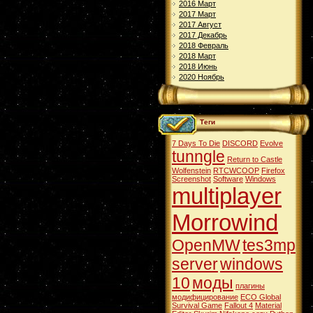
2016 Март
2017 Март
2017 Август
2017 Декабрь
2018 Февраль
2018 Март
2018 Июнь
2020 Ноябрь
Теги
7 Days To Die
DISCORD
Evolve
tunngle
Return to Castle
Wolfenstein
RTCWCOOP
Firefox
Screenshot
Software
Windows
multiplayer
Morrowind
OpenMW
tes3mp
server
windows
10
моды
плагины
модифицирование
ECO Global
Survival Game
Fallout 4
Material