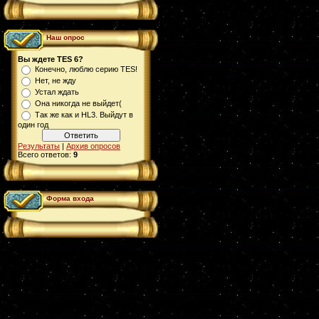
Наш опрос
Вы ждете TES 6?
Конечно, люблю серию TES!
Нет, не жду
Устал ждать
Она никогда не выйдет(
Так же как и HL3. Выйдут в
один год
Результаты
|
Архив опросов
Всего ответов:
9
Форма входа