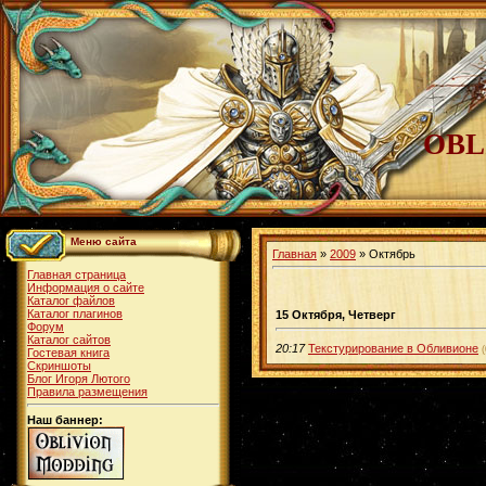
OBL
Меню сайта
Главная
»
2009
»
Октябрь
Главная страница
Информация о сайте
Каталог файлов
Каталог плагинов
15 Октября, Четверг
Форум
Каталог сайтов
20:17
Текстурирование в Обливионе
(
Гостевая книга
Скриншоты
Блог Игоря Лютого
Правила размещения
Наш баннер: